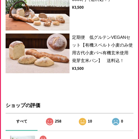
¥3,500
定期便 低グルテンVEGANセ
ット【有機スペルト小麦のみ使
用古代小麦パべ有機玄米使用
発芽玄米パン】 送料込！
¥3,500
ショップの評価
すべて
258
10
0