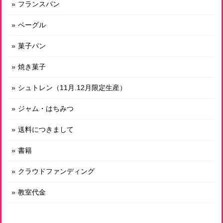
フランスパン
回初めて購入しました。そのまま何もつけずに食べても美味
しく、これが素材の味なんだな、と感動しました。その後、
ベーグル
軽くトーストしていただき、大変贅沢な時間を過ごすことが
できました。まさに”命のパン”、このような素晴らしいパン
菓子パン
を作っていただいていることに感謝です。
焼き菓子
有機玄米使用 発芽玄米プチブラン 有機レーズン入り Ｍ
シュトレン（11月.12月限定生産）
2026/07/08
ジャム・はちみつ
送料につきまして
オーガニックシュガーの天然酵母メロンパン
書籍
2026/07/08
クラウドファンディング
教室代金
有機玄米使用 発芽玄米食パン プレーン１山 スライスあり
2026/07/08