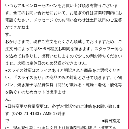
いつもアルペンローゼのパンをお買い上げ頂き有難うございま
す。全てのお問い合わせにおいて、お急ぎの件は営業時間内にお
有機スペルト小麦のみ使用 古代小麦バゲット小
電話ください。メッセージでのお問い合わせは土日祝日のご返答
2026/06/16
ができかねま
す
おかげさまで、現在ご注文をたくさん頂戴しておりますため、ご
有機玄米使用 発芽玄米食パン プレーン１山 スライスあり
2026/06/16
注文日によっては3〜5日程度お時間を頂きます。スタッフ一同心
を込めてお作りし、出荷いたしますので少しの間お待ちください
ませ。火曜は定休日のため発送ができません。
●スライス対応はスライスありと明記された商品をご選択くださ
有機玄米使用 発芽玄米のプチブラン 有機レーズンS
い。『スライスあり』の商品のみの対応とさせて頂きます。小物
2026/06/16
パン、焼き菓子は品質保持（商品が潰れる・乾燥・老化・酸化等
を防ぐ）のためカットは出来ませ
ん
おまかせパンセット 4000円 (送料込！）
●日時変更や数量変更は、必ずお電話でのご連絡をお願い致しま
2026/06/12
す（0742-71-4183）AM9-17時ま
で ●着日指定
安心して美味しく頂きました☆ありがとう。
は、現在繁忙期につき注文日より原則5日後以降でご指定下さ