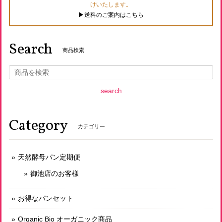
けいたします。
以前定期で購入していた際セットに入っていてとても美味し
▶︎送料のご案内はこちら
くいただいたので 今回は注文してみました！
Search
商品検索
有機玄米使用 発芽玄米バゲット
2026/07/21
発芽玄米シリーズは食感と風味が大好きなシリーズで 月一回
search
は送っていただいています。 仕方のないことかもしれません
が送料がもう少し お安かったら…とそれが残念です。
Category
カテゴリー
冷凍おまかせパンセット 3500円（送料込！）
2026/07/17
天然酵母パン定期便
御池店のお客様
いつもの低グルテンのを購入したいのですが、この蒸し暑さ
なので冷凍のパンだと助かります。
お得なパンセット
Organic Bio オーガニック商品