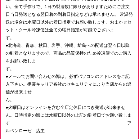
い。全て手作りで、1日の製造数に限りがありますためにご注文
日当日発送となる翌日着の到着日指定などは承れません。 常温発
冷凍おまかせパンセット 3500円（送料込！）
送の場合は水曜日以外の着日指定でお願い致します。おまかせセ
2026/06/08
ット・クール冷凍便は全ての曜日指定が可能でございま
ご丁寧な梱包、素敵なパン屋さんの紹介や原材料詳細も同封
す
されておりました。 パンも美味しくいただきました。 送料
●北海道、青森、秋田、岩手、沖縄、離島への配送は翌々日以降
込みでご対応いただき、ありがとうございました。
の到着となりますので、商品の品質保持のため冷凍便でのご購入
をお願い致しま
す
冷凍おまかせパンセット 5500円（送料込！）
●メールでお問い合わせの際は、必ずパソコンのアドレスをご記
2026/05/27
入下さい。携帯キャリア各社のセキュリティにより当店からの返
信が出来ませ
ん
●火曜日はオンラインを含む全店定休日につき発送が出来ませ
ん。日時指定の際には水曜日以外の上記の到着日でお願い致しま
す ア
ルペンローゼ 店主