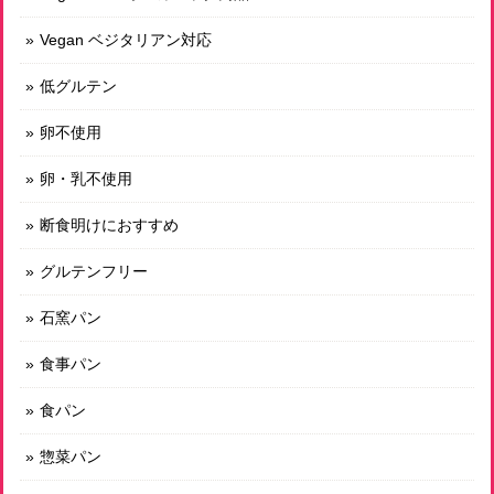
有機スペルト小麦のみ使用 古代小麦パべ小
2026/07/12
Vegan ベジタリアン対応
しばらく小麦のパンを避けていまして、古代小麦のパンを今
低グルテン
回初めて購入しました。そのまま何もつけずに食べても美味
しく、これが素材の味なんだな、と感動しました。その後、
卵不使用
軽くトーストしていただき、大変贅沢な時間を過ごすことが
できました。まさに”命のパン”、このような素晴らしいパン
卵・乳不使用
を作っていただいていることに感謝です。
断食明けにおすすめ
素敵なコメントをいただき、本当にありがとう
グルテンフリー
ございます😊！ 貴重な、100%自然栽培の古代
小麦を苦労して手に入れていまして大変励みに
石窯パン
なります。 今後も頑張ってまいります。
食事パン
食パン
有機スペルト小麦のみ使用 古代小麦バゲット小
2026/07/12
惣菜パン
しばらく小麦のパンを避けていまして、古代小麦のパンを今