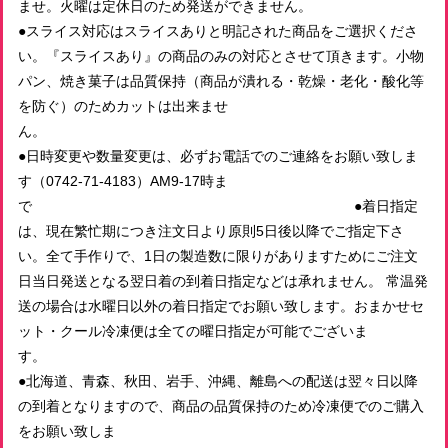
ませ。火曜は定休日のため発送ができません。
●スライス対応はスライスありと明記された商品をご選択くださ
い。『スライスあり』の商品のみの対応とさせて頂きます。小物
パン、焼き菓子は品質保持（商品が潰れる・乾燥・老化・酸化等
を防ぐ）のためカットは出来ませ
ん
●日時変更や数量変更は、必ずお電話でのご連絡をお願い致しま
す（0742-71-4183）AM9-17時ま
で ●着日指定
は、現在繁忙期につき注文日より原則5日後以降でご指定下さ
い。全て手作りで、1日の製造数に限りがありますためにご注文
日当日発送となる翌日着の到着日指定などは承れません。 常温発
送の場合は水曜日以外の着日指定でお願い致します。おまかせセ
ット・クール冷凍便は全ての曜日指定が可能でございま
す
●北海道、青森、秋田、岩手、沖縄、離島への配送は翌々日以降
の到着となりますので、商品の品質保持のため冷凍便でのご購入
をお願い致しま