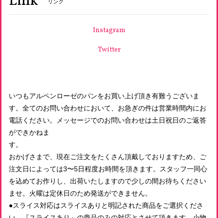
Link
リンク
天然酵母いちじくのカンパーニュ
2026/06/16
Instagram
Twitter
天然酵母パン・オ・レザン
2026/06/16
いつもアルペンローゼのパンをお買い上げ頂き有難うございま
す。全てのお問い合わせにおいて、お急ぎの件は営業時間内にお
有機スペルト小麦のみ使用 古代小麦バゲット小
電話ください。メッセージでのお問い合わせは土日祝日のご返答
2026/06/16
ができかねま
す
おかげさまで、現在ご注文をたくさん頂戴しておりますため、ご
有機玄米使用 発芽玄米食パン プレーン１山 スライスあり
2026/06/16
注文日によっては3〜5日程度お時間を頂きます。スタッフ一同心
を込めてお作りし、出荷いたしますので少しの間お待ちください
ませ。火曜は定休日のため発送ができません。
●スライス対応はスライスありと明記された商品をご選択くださ
有機玄米使用 発芽玄米のプチブラン 有機レーズンS
い。『スライスあり』の商品のみの対応とさせて頂きます。小物