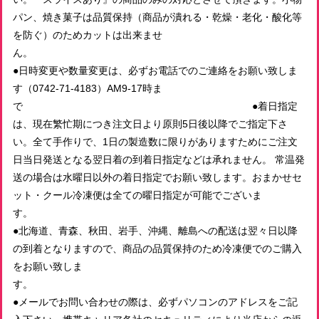
2026/06/16
パン、焼き菓子は品質保持（商品が潰れる・乾燥・老化・酸化等
を防ぐ）のためカットは出来ませ
ん
おまかせパンセット 4000円 (送料込！）
●日時変更や数量変更は、必ずお電話でのご連絡をお願い致しま
2026/06/12
す（0742-71-4183）AM9-17時ま
で ●着日指定
安心して美味しく頂きました☆ありがとう。
は、現在繁忙期につき注文日より原則5日後以降でご指定下さ
い。全て手作りで、1日の製造数に限りがありますためにご注文
日当日発送となる翌日着の到着日指定などは承れません。 常温発
冷凍おまかせパンセット 3500円（送料込！）
送の場合は水曜日以外の着日指定でお願い致します。おまかせセ
2026/06/08
ット・クール冷凍便は全ての曜日指定が可能でございま
ご丁寧な梱包、素敵なパン屋さんの紹介や原材料詳細も同封
す
されておりました。 パンも美味しくいただきました。 送料
●北海道、青森、秋田、岩手、沖縄、離島への配送は翌々日以降
込みでご対応いただき、ありがとうございました。
の到着となりますので、商品の品質保持のため冷凍便でのご購入
をお願い致しま
す
冷凍おまかせパンセット 5500円（送料込！）
●メールでお問い合わせの際は、必ずパソコンのアドレスをご記
2026/05/27