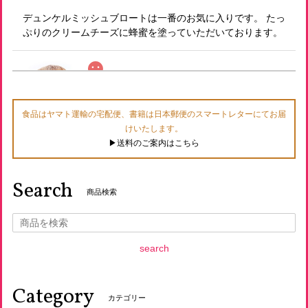
デュンケルミッシュブロートは一番のお気に入りです。 たっ
ぷりのクリームチーズに蜂蜜を塗っていただいております。
有機玄米使用 発芽玄米食パン（有機レーズン1山 スライスなし）
2026/07/21
食品はヤマト運輸の宅配便、書籍は日本郵便のスマートレターにてお届
けいたします。
以前定期で購入していた際セットに入っていてとても美味し
▶︎送料のご案内はこちら
くいただいたので 今回は注文してみました！
Search
商品検索
有機玄米使用 発芽玄米バゲット
2026/07/21
発芽玄米シリーズは食感と風味が大好きなシリーズで 月一回
search
は送っていただいています。 仕方のないことかもしれません
が送料がもう少し お安かったら…とそれが残念です。
Category
カテゴリー