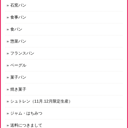
石窯パン
なります。 今後も頑張ってまいります。
食事パン
食パン
有機スペルト小麦のみ使用 古代小麦バゲット小
2026/07/12
惣菜パン
しばらく小麦のパンを避けていまして、古代小麦のパンを今
フランスパン
回初めて購入しました。そのまま何もつけずに食べても美味
しく、これが素材の味なんだな、と感動しました。その後、
ベーグル
軽くトーストしていただき、大変贅沢な時間を過ごすことが
できました。まさに”命のパン”、このような素晴らしいパン
菓子パン
を作っていただいていることに感謝です。
焼き菓子
有機玄米使用 発芽玄米プチブラン 有機レーズン入り Ｍ
シュトレン（11月.12月限定生産）
2026/07/08
ジャム・はちみつ
送料につきまして