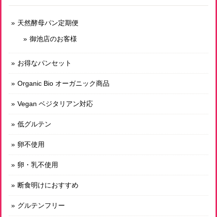
冷凍おまかせパンセット 3500円（送料込！）
2026/07/17
天然酵母パン定期便
御池店のお客様
いつもの低グルテンのを購入したいのですが、この蒸し暑さ
なので冷凍のパンだと助かります。
お得なパンセット
Organic Bio オーガニック商品
有機スペルト小麦のみ使用 古代小麦パべ小
2026/07/12
Vegan ベジタリアン対応
しばらく小麦のパンを避けていまして、古代小麦のパンを今
低グルテン
回初めて購入しました。そのまま何もつけずに食べても美味
しく、これが素材の味なんだな、と感動しました。その後、
卵不使用
軽くトーストしていただき、大変贅沢な時間を過ごすことが
できました。まさに”命のパン”、このような素晴らしいパン
卵・乳不使用
を作っていただいていることに感謝です。
断食明けにおすすめ
素敵なコメントをいただき、本当にありがとう
グルテンフリー
ございます😊！ 貴重な、100%自然栽培の古代
小麦を苦労して手に入れていまして大変励みに