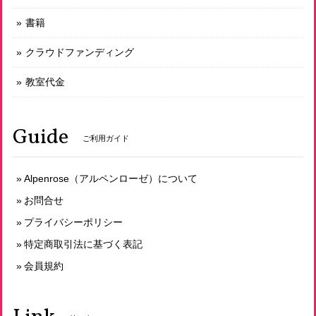
オーガニックシュガーの天然酵母メロンパン
書籍
2026/07/08
クラウドファンディング
教室代金
有機玄米使用 発芽玄米食パン プレーン１山 スライスあり
2026/07/08
Guide
ご利用ガイド
天然酵母パン・オ・フリュイ
Alpenrose（アルペンローゼ）について
2026/06/16
お問合せ
プライバシーポリシー
特定商取引法に基づく表記
オーガニックシュガーの天然酵母メロンパン
2026/06/16
会員規約