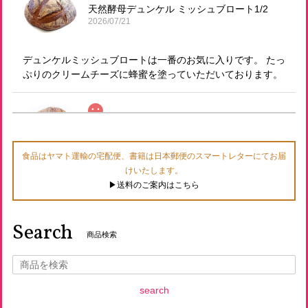
天然酵母デュンケル ミッシュブロート1/2
2026/07/21
デュンケルミッシュブロートは一番のお気に入りです。 たっ
ぷりのクリームチーズに蜂蜜を塗っていただいております。
有機玄米使用 発芽玄米食パン（有機レーズン1山 スライスなし）
2026/07/21
食品はヤマト運輸の宅配便、書籍は日本郵便のスマートレターにてお届
けいたします。
以前定期で購入していた際セットに入っていてとても美味し
▶︎送料のご案内はこちら
くいただいたので 今回は注文してみました！
Search
商品検索
有機玄米使用 発芽玄米バゲット
2026/07/21
発芽玄米シリーズは食感と風味が大好きなシリーズで 月一回
search
は送っていただいています。 仕方のないことかもしれません