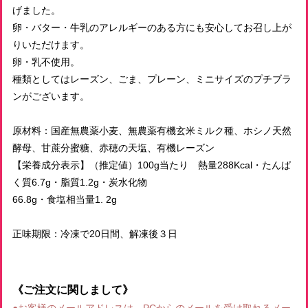
げました。
卵・バター・牛乳のアレルギーのある方にも安心してお召し上が
りいただけます。
卵・乳不使用。
種類としてはレーズン、ごま、プレーン、ミニサイズのプチブラ
ンがございます。
原材料：国産無農薬小麦、無農薬有機玄米ミルク種、ホシノ天然
酵母、甘蔗分蜜糖、赤穂の天塩、有機レーズン
【栄養成分表示】（推定値）100g当たり 熱量288Kcal・たんぱ
く質6.7g・脂質1.2g・炭水化物
66.8g・食塩相当量1. 2g
正味期限：冷凍で20日間、解凍後３日
《ご注文に関しまして》