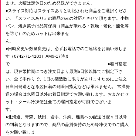
ませ。火曜は定休日のため発送ができません。
●スライス対応はスライスありと明記された商品をご選択くださ
有機玄米使用 発芽玄米のプチブラン 有機レーズンS
い。『スライスあり』の商品のみの対応とさせて頂きます。小物
2026/06/16
パン、焼き菓子は品質保持（商品が潰れる・乾燥・老化・酸化等
を防ぐ）のためカットは出来ませ
ん
おまかせパンセット 4000円 (送料込！）
●日時変更や数量変更は、必ずお電話でのご連絡をお願い致しま
2026/06/12
す（0742-71-4183）AM9-17時ま
で ●着日指定
安心して美味しく頂きました☆ありがとう。
は、現在繁忙期につき注文日より原則5日後以降でご指定下さ
い。全て手作りで、1日の製造数に限りがありますためにご注文
日当日発送となる翌日着の到着日指定などは承れません。 常温発
冷凍おまかせパンセット 3500円（送料込！）
送の場合は水曜日以外の着日指定でお願い致します。おまかせセ
2026/06/08
ット・クール冷凍便は全ての曜日指定が可能でございま
ご丁寧な梱包、素敵なパン屋さんの紹介や原材料詳細も同封
す
されておりました。 パンも美味しくいただきました。 送料
●北海道、青森、秋田、岩手、沖縄、離島への配送は翌々日以降
込みでご対応いただき、ありがとうございました。
の到着となりますので、商品の品質保持のため冷凍便でのご購入
をお願い致しま