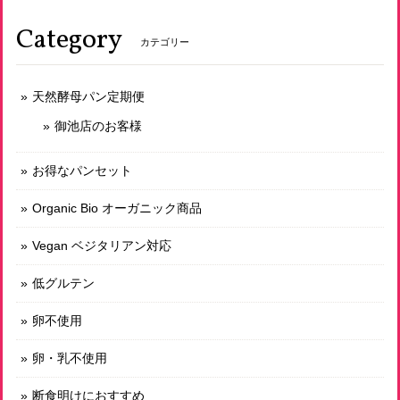
が送料がもう少し お安かったら…とそれが残念です。
Category
カテゴリー
冷凍おまかせパンセット 3500円（送料込！）
2026/07/17
天然酵母パン定期便
御池店のお客様
いつもの低グルテンのを購入したいのですが、この蒸し暑さ
なので冷凍のパンだと助かります。
お得なパンセット
Organic Bio オーガニック商品
有機スペルト小麦のみ使用 古代小麦パべ小
2026/07/12
Vegan ベジタリアン対応
しばらく小麦のパンを避けていまして、古代小麦のパンを今
低グルテン
回初めて購入しました。そのまま何もつけずに食べても美味
しく、これが素材の味なんだな、と感動しました。その後、
卵不使用
軽くトーストしていただき、大変贅沢な時間を過ごすことが
できました。まさに”命のパン”、このような素晴らしいパン
卵・乳不使用
を作っていただいていることに感謝です。
断食明けにおすすめ