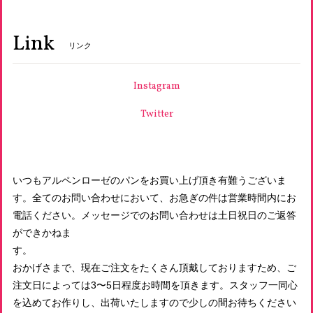
Link
リンク
天然酵母いちじくのカンパーニュ
2026/06/16
Instagram
Twitter
天然酵母パン・オ・レザン
2026/06/16
いつもアルペンローゼのパンをお買い上げ頂き有難うございま
す。全てのお問い合わせにおいて、お急ぎの件は営業時間内にお
有機スペルト小麦のみ使用 古代小麦バゲット小
電話ください。メッセージでのお問い合わせは土日祝日のご返答
2026/06/16
ができかねま
す
おかげさまで、現在ご注文をたくさん頂戴しておりますため、ご
有機玄米使用 発芽玄米食パン プレーン１山 スライスあり
2026/06/16
注文日によっては3〜5日程度お時間を頂きます。スタッフ一同心
を込めてお作りし、出荷いたしますので少しの間お待ちください