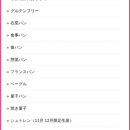
素敵なコメントをいただき、本当にありがとう
グルテンフリー
ございます😊！ 貴重な、100%自然栽培の古代
小麦を苦労して手に入れていまして大変励みに
石窯パン
なります。 今後も頑張ってまいります。
食事パン
食パン
有機スペルト小麦のみ使用 古代小麦バゲット小
2026/07/12
惣菜パン
しばらく小麦のパンを避けていまして、古代小麦のパンを今
フランスパン
回初めて購入しました。そのまま何もつけずに食べても美味
しく、これが素材の味なんだな、と感動しました。その後、
ベーグル
軽くトーストしていただき、大変贅沢な時間を過ごすことが
できました。まさに”命のパン”、このような素晴らしいパン
菓子パン
を作っていただいていることに感謝です。
焼き菓子
有機玄米使用 発芽玄米プチブラン 有機レーズン入り Ｍ
シュトレン（11月.12月限定生産）
2026/07/08