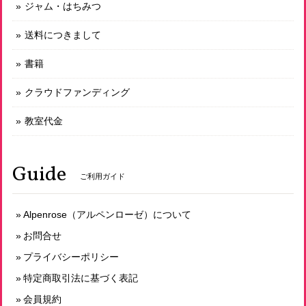
ジャム・はちみつ
送料につきまして
オーガニックシュガーの天然酵母メロンパン
書籍
2026/07/08
クラウドファンディング
教室代金
有機玄米使用 発芽玄米食パン プレーン１山 スライスあり
2026/07/08
Guide
ご利用ガイド
天然酵母パン・オ・フリュイ
Alpenrose（アルペンローゼ）について
2026/06/16
お問合せ
プライバシーポリシー
特定商取引法に基づく表記
オーガニックシュガーの天然酵母メロンパン
2026/06/16
会員規約